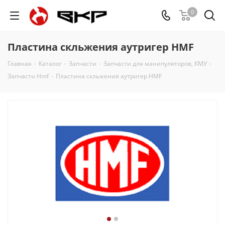
0
Пластина скльжения аутригер HMF
Главная
-
Каталог
-
Запчасти
-
Запчасти для манипуляторов, КМУ
-
Запчасти Hmf
-
Пластина скльжения аутригер HMF