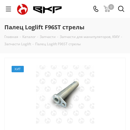
0
Палец Loglift F96ST стрелы
Главная
-
Каталог
-
Запчасти
-
Запчасти для манипуляторов, КМУ
-
Запчасти Loglift
-
Палец Loglift F96ST стрелы
ХИТ