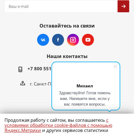
Оставайтесь на связи
Наши контакты
+7 800 551-23-73
parts@v-kr.ru
г. Санкт-Петербург, пр. Культуры, д. 40
Михаил
Здравствуйте! Готов помочь
вам. Напишите мне, если у
вас появятся вопросы.
2026 © Спецтехника он-лайн
Продолжая работу с сайтом, вы соглашаетесь
с
условиями обработки cookie-файлов с помощью
Яндекс.Метрики
и других сервисов статистики