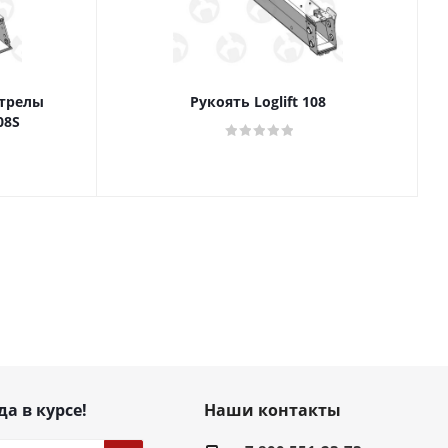
стрелы
Рукоять Loglift 108
О
08S
да в курсе!
Наши контакты