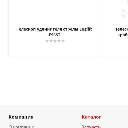
Телескоп удлинителя стрелы Loglift
Телес
F96ST
Компания
Каталог
О компании
Запчасти