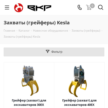
0
Захваты (грейферы) Kesla
Главная
-
Каталог
-
Навесное оборудование
-
Захваты (грейферы)
-
Захваты (грейферы) Kesla
Фильтр
Грейфер (захват) для
Грейфер (захват) для
экскаваторов 30EX
экскаваторов 40EX