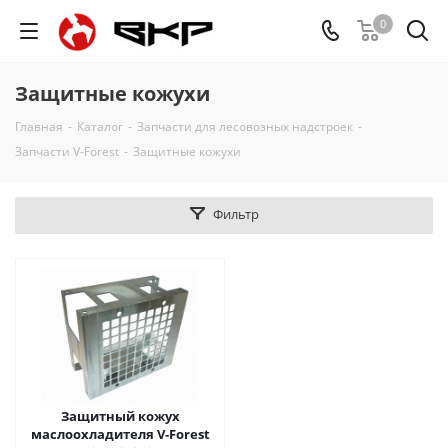
0
Защитные кожухи
Главная
-
Каталог
-
Запчасти для лесовозных надстроек
-
Запчасти V-Forest
-
Защитные кожухи
Фильтр
Защитный кожух
маслоохладителя V-Forest